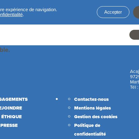
ure expérience de navigation.
Accepter
fidentialité
.
He
ble.
li
Aca
972
Mart
Tél 
Liens utiles
GAGEMENTS
Contactez-nous
EJOINDRE
Mentions légales
 ÉTHIQUE
Gestion des cookies
 PRESSE
Politique de
confidentialité