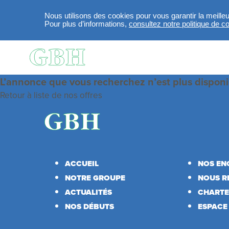
Nous utilisons des cookies pour vous garantir la meille
Pour plus d’informations,
consultez notre politique de con
Aller au contenu principal
L’annonce que vous recherchez n’est plus disponi
Retour à liste de nos offres
Footer
ACCUEIL
NOS EN
menu
NOTRE GROUPE
NOUS R
ACTUALITÉS
CHARTE
NOS DÉBUTS
ESPACE