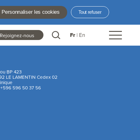
Personnaliser les cookies
Tout refuser
Fr
En
Rejoignez-nous
ader
nks
jou BP 423
92 LE LAMENTIN Cedex 02
inique
:
+596 596 50 37 56