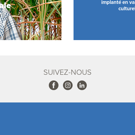
implanté en val
ale
culture
SUIVEZ-NOUS