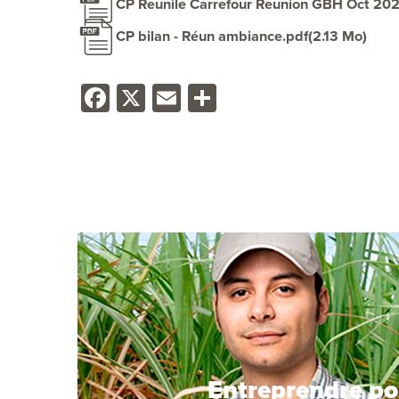
CP Reunile Carrefour Reunion GBH Oct 20
CP bilan - Réun ambiance.pdf
(2.13 Mo)
Facebook
X
Email
Share
Entreprendre po