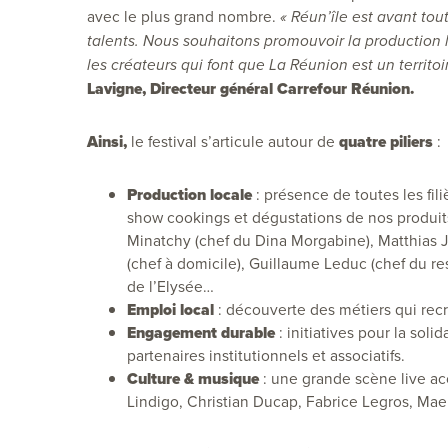
avec le plus grand nombre.
« Réun’île est avant tou
talents. Nous souhaitons promouvoir la production l
les créateurs qui font que La Réunion est un territo
Lavigne, Directeur général Carrefour Réunion.
Ainsi,
le festival s’articule autour de
quatre piliers
:
Production locale
: présence de toutes les fil
show cookings et dégustations de nos produits
Minatchy (chef du Dina Morgabine), Matthias J
(chef à domicile), Guillaume Leduc (chef du re
de l’Elysée…
Emploi local
: découverte des métiers qui recr
Engagement durable
: initiatives pour la sol
partenaires institutionnels et associatifs.
Culture & musique
: une grande scène live acc
Lindigo, Christian Ducap, Fabrice Legros, Mael