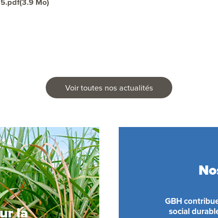
25.pdf
(3.9 Mo)
Voir toutes nos actualités
No
GBH contribu
ur la
social durable