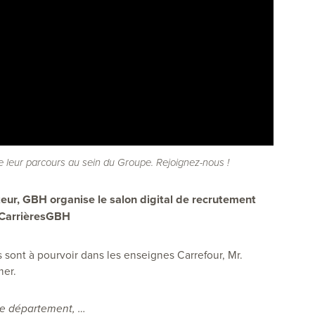
 leur parcours au sein du Groupe. Rejoignez-nous !
eur
, GBH organise le salon digital de recrutement
CarrièresGBH
 sont à pourvoir dans les enseignes Carrefour, Mr.
mer.
de département, …