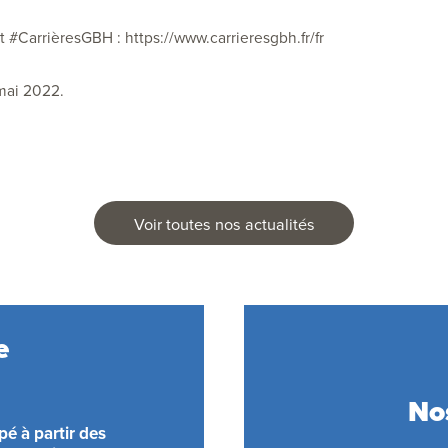
t #CarrièresGBH :
https://www.carrieresgbh.fr/fr
 mai 2022.
Voir toutes nos actualités
e
No
é à partir des