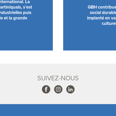
nternational. La
rtiniquais, s’est
GBH contribu
ndustrielles puis
social durable
le et la grande
implanté en val
culture
SUIVEZ-NOUS